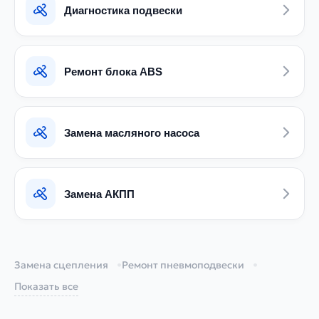
Диагностика подвески
Ремонт блока ABS
Замена масляного насоса
Замена АКПП
Замена сцепления
Ремонт пневмоподвески
Диагностика двигателя
Ремонт сцепления
Показать все
Ремонт автоэлектрики
Заправка кондиционера
Замена рулевого редуктора