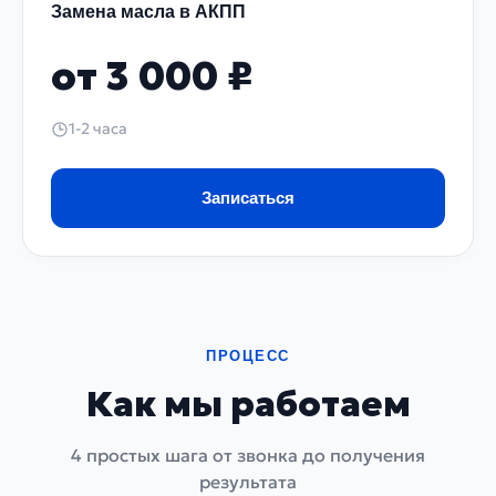
Замена масла в АКПП
специалистам. Мы готовы помочь вам в решении
любой проблемы
от 3 000 ₽
1-2 часа
Записаться
ПРОЦЕСС
Как мы работаем
4 простых шага от звонка до получения
результата