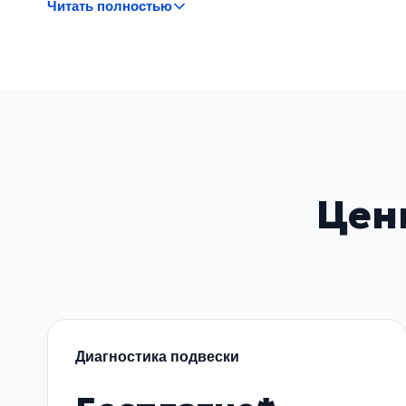
Читать полностью
Основные признаки неисп
Проблемы с пневмоподвеской могут проявляться по
Перекос кузова при стоянке или в движении.
Автомобиль «проседает» на одну из сторон.
Цен
Повышенная жесткость подвески.
Шумы при работе компрессора или его частое 
Ошибки на панели приборов.
Причиной могут быть утечки воздуха из пневмобалло
диагностика позволит выявить источник проблем и 
Диагностика подвески