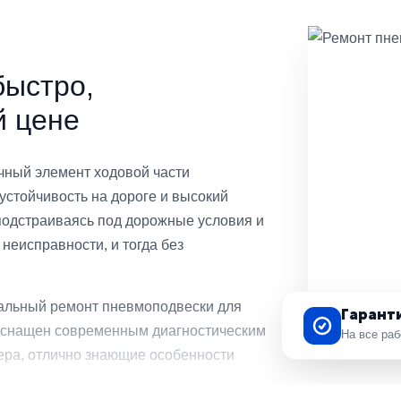
быстро,
й цене
чный элемент ходовой части
стойчивость на дороге и высокий
 подстраиваясь под дорожные условия и
неисправности, и тогда без
альный ремонт пневмоподвески для
Гарант
оснащен современным диагностическим
На все ра
ера, отлично знающие особенности