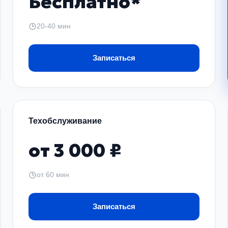
Бесплатно*
вмоподвески
20-40 мин
оверки и замены отдельных деталей, до полной модерниза
Записаться
трубок, клапанов.
Техобслуживание
от 3 000 ₽
от 60 мин
запчасти, чтобы обеспечить долговечность ремонта и высо
Записаться
рвис «Планета»