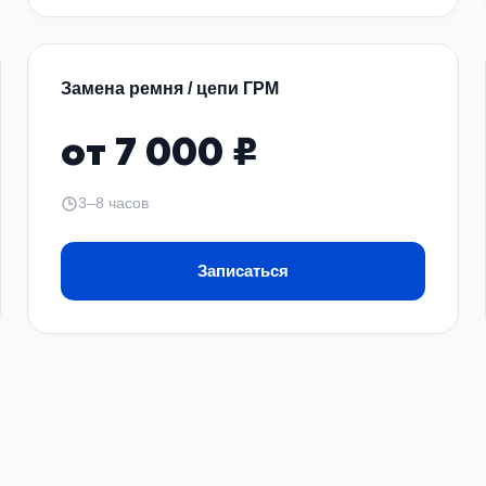
отовы помочь вам с решением любых вопросов, связанных 
Замена ремня / цепи ГРМ
 специалистов.
от 7 000 ₽
3–8 часов
Записаться
з сайт или по телефону.
 чем раньше — не стоит откладывать. Чем раньше вы обрати
осмотр, найдем причину поломки и точно знаем, как ее уст
ть отправить заявку — все это есть на сайте. Вы можете т
двеска и нужно ли обращаться в сервис.