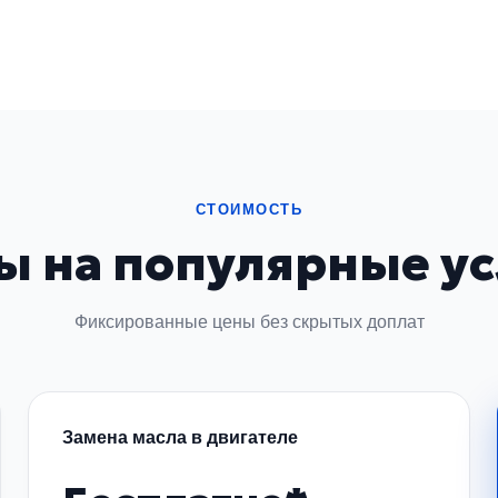
равности пневмоподвески
-разному. Обратите внимание на следующие симптомы:
СТОИМОСТЬ
ы на популярные ус
включение.
Фиксированные цены без скрытых доплат
на, неисправность компрессора, выход из строя ресивера 
провести правильное восстановление работоспособности.
Замена масла в двигателе