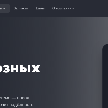
ги
Запчасти
Цены
О компании
озных
истеме — повод
ечит надёжность