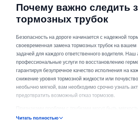
Почему важно следить 
тормозных трубок
Безопасность на дороге начинается с надежной тор
своевременная замена тормозных трубок на вашем
задачей для каждого ответственного водителя. Наш 
профессиональные услуги по восстановлению герме
гарантируя безупречное качество исполнения на каж
снижение уровня тормозной жидкости или почувство
необычно мягкой, вам необходимо срочно узнать ак
предотвратить возможный отказ тормозов.
Признаками проблем с трубками могут быть мягкост
пространстве или под днищем. В таких случаях необ
Читать полностью
устранение утечки, а восстановление герметичности
предлагаем комплексный подход, при котором перви