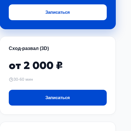
кости. Также рекомендуется проверять их состояние
Записаться
ажности или на дорогах с обработкой реагентами.
 может быть признаком неполадок в системе.
о проверке и восстановлению тормозных
Сход-развал (3D)
от 2 000 ₽
 вопрос комфорта, но и главная составляющая
аря правильному подходу и качественному
30-60 мин
 штатным местам кузова транспортного средства,
Записаться
 соединение проверяются на герметичность под
 на диагностику и получить бесплатный расчет