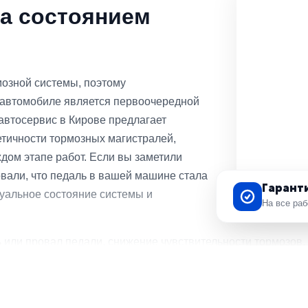
за состоянием
мозной системы, поэтому
 автомобиле является первоочередной
автосервис в Кирове предлагает
тичности тормозных магистралей,
дом этапе работ. Если вы заметили
вали, что педаль в вашей машине стала
Гарант
туальное состояние системы и
На все ра
ь или провал педали, снижение чувствительности тормозов
ходимо как можно быстрее обратиться в техцентр для диагн
 всей системы, что позволяет избежать серьезных последст
чная оценка износа всех узлов позволяет точно определи